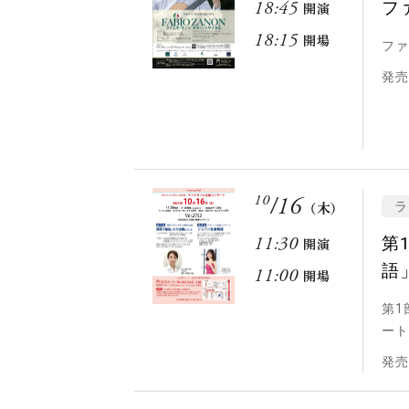
フ
18:45
開演
18:15
開場
ファ
発売
10
/
16
ラ
（木）
第
11:30
開演
語
11:00
開場
第1
ート
発売