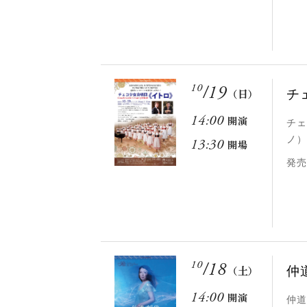
10
/
19
チ
（日）
14:00
開演
チェ
ノ）
13:30
開場
発売
10
/
18
仲
（土）
14:00
開演
仲道