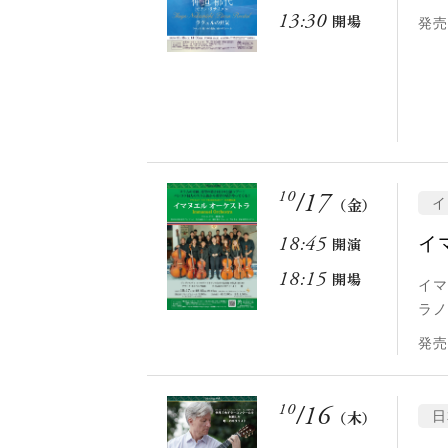
13:30
開場
発売
10
/
17
イ
（金）
イ
18:45
開演
18:15
開場
イマ
ラノ
発売
10
/
16
日
（木）