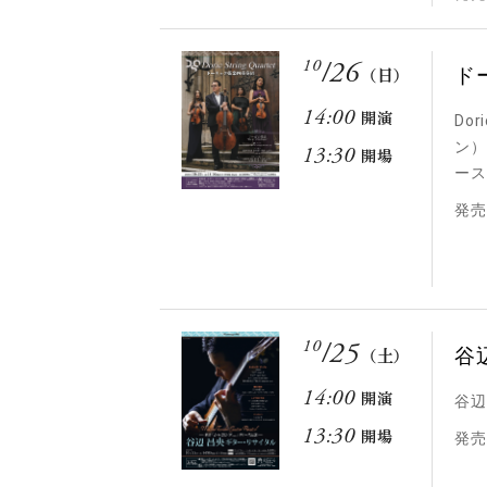
10
/
26
ド
（日）
14:00
開演
Do
ン）
13:30
開場
ース
発売
10
/
25
谷
（土）
14:00
開演
谷辺
13:30
開場
発売