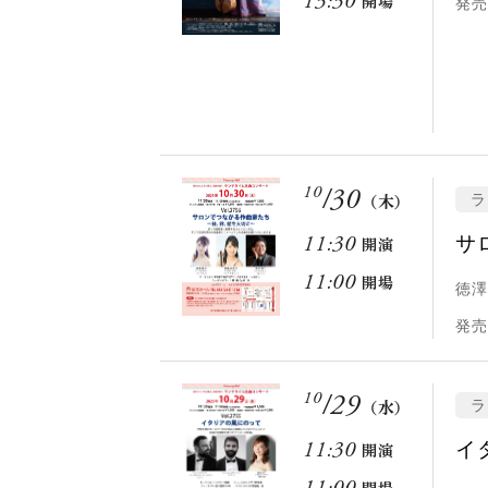
13:30
開場
発売
10
/
30
ラ
（木）
サ
11:30
開演
11:00
開場
徳澤
発売
10
/
29
ラ
（水）
イ
11:30
開演