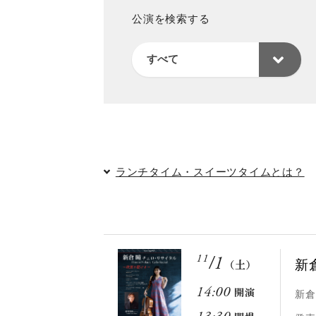
公演を検索する
ランチタイム・スイーツタイムとは？
11
/
1
新
（土）
14:00
開演
新倉