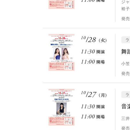
11:00
開場
ジャ
裕子
発売
10
/
28
ラ
（火）
舞
11:30
開演
11:00
開場
小笠
発売
10
/
27
ラ
（月）
音
11:30
開演
11:00
開場
三井
発売