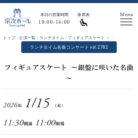
本日の営業時間
座席表
10:00-16:00
トップ
公演一覧
ランチタイム
フィギュアスケート ～...
ランチタイム名曲コンサート vol.2782
フィギュアスケート ～銀盤に咲いた名曲
～
1
/
15
2026
年
（木）
11:30
11:00
開演
開場