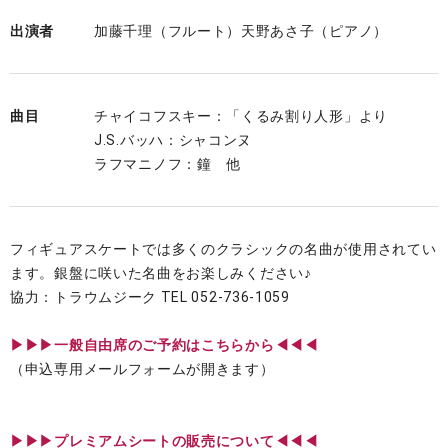
出演者
加藤千理（フルート）天野あさ子（ピアノ）
曲目
チャイコフスキー：「くるみ割り人形」より
J.S.バッハ：シャコンヌ
ラフマニノフ：鐘 他
フィギュアスケートでは多くのクラシックの名曲が使用されてい
ます。銀盤に咲いた名曲をお楽しみください♪
協力：トラウムジーク TEL 052-736-1059
▶︎▶︎▶︎一般自由席のご予約はこちらから◀◀◀
（申込専用メールフォームが開きます）
▶︎▶︎▶︎プレミアムシートの販売について◀◀◀