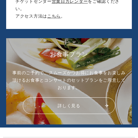
チケットセンター
営業日カレンダー
をご確認くださ
い。
アクセス方法は
こちら
。
お食事プラン
事前のご予約で、スムーズかつお得にお食事をお楽しみ
頂ける
お食事とコンサートのセットプランをご用意して
おります。
詳しく見る