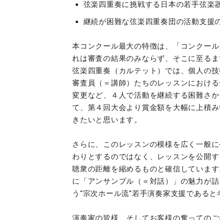
弦楽四重奏に挑戦する日本の若手弦楽
継続が困難な弦楽四重奏団の活動支援
本コンクール最大の特徴は、「コンクール
れは審査の結果のみならず、そこに至るま
弦楽四重奏（カルテット）では、個人の技
審査員（＝講師）たちのレッスンにおける
変更など、４人で活動を継続する困難さか
て、第４回大会より賞金額を大幅に上積み
きたいと思います。
さらに、このレッスンの模様を広く一般に
わりとするのではなく、レッスンを公開す
聴衆の距離を縮めるものと確信しています
に「アンサンブル（＝対話）」の魅力が詰
う“宗次ホール流”若手演奏家支援であると
演奏家の皆様、そしてお客様の奮ってのご