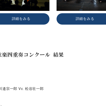
詳細をみる
詳細をみる
ル弦楽四重奏コンクール 結果
a. 川邉宗一郎 Vc. 松谷壮一郎