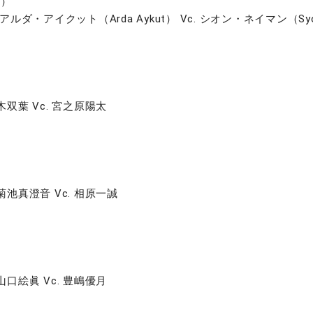
団）
Va. アルダ・アイクット（Arda Aykut） Vc. シオン・ネイマン（Syo
 鈴木双葉 Vc. 宮之原陽太
a. 菊池真澄音 Vc. 相原一誠
. 山口絵眞 Vc. 豊嶋優月