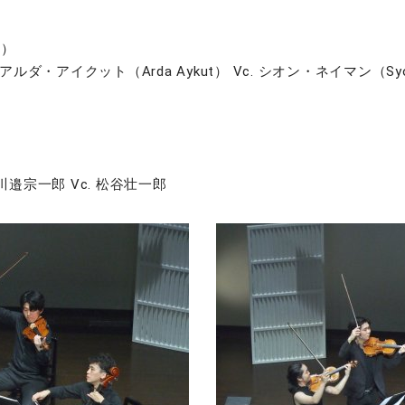
団）
Va. アルダ・アイクット（Arda Aykut） Vc. シオン・ネイマン（Syo
a. 川邉宗一郎 Vc. 松谷壮一郎