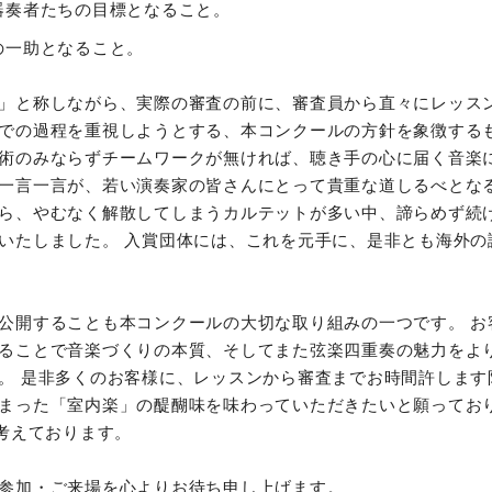
器奏者たちの目標となること。
の一助となること。
」と称しながら、実際の審査の前に、審査員から直々にレッスン
での過程を重視しようとする、本コンクールの方針を象徴するも
術のみならずチームワークが無ければ、聴き手の心に届く音楽に
一言一言が、若い演奏家の皆さんにとって貴重な道しるべとなる
ら、やむなく解散してしまうカルテットが多い中、諦らめず続
いたしました。 入賞団体には、これを元手に、是非とも海外の
公開することも本コンクールの大切な取り組みの一つです。 お
ることで音楽づくりの本質、そしてまた弦楽四重奏の魅力をよ
。 是非多くのお客様に、レッスンから審査までお時間許します
まった「室内楽」の醍醐味を味わっていただきたいと願っており
考えております。
参加・ご来場を心よりお待ち申し上げます。