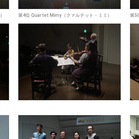
ス）
第4位 Quartet Mimy（クァルテット・ミミ）
第5