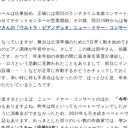
ールは仕事始め。正確には明日のランチタイム名曲コンサートが
わせてチケットセンターが営業開始。その後、同日15時からは
史さんの「ウルトラ・ピアノデュオ」ニュー・イヤー・コンサー
なっていますが、舞台は公演準備のために1日早く動き始めて
めのピアノ調律が午前中から、そして、この後は田中さん、佐藤
れです。かつて、年末年始の休館の間に温水発生装置が凍結し、
ル・ロスという悲劇に見舞われたこともありまして、前日にイン
信設備・・・）などが正常に作動するかどうかチェックしておく
です。幸い特に何も不具合はなかったので、ほっとひと息、年末
いただいているところです。
楽ネタといえば、ニュー・イヤー・コンサートのほか、
「今年
のもありますよね。昨年は何といってもベートーヴェンでしたが
ように演奏会ができなかったため、2021年も引き続きベートー
う話もあります。れっきとした切りのいい数の作曲家では、
サン
トラヴィンスキー（没後50年）
あたりがメジャーでしょうか。吹