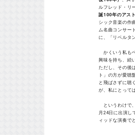
ルフレッド・リ
誕100年のアス
シック音楽の作
ム名曲コンサー
に、「リベルタ
かくいう私もベ
興味を持ち、続
ただし、その後
ト」の方が愛聴
と飛ばさずに聴
が、私にとって
というわけで、
月24日に出演し
ィッドな演奏で