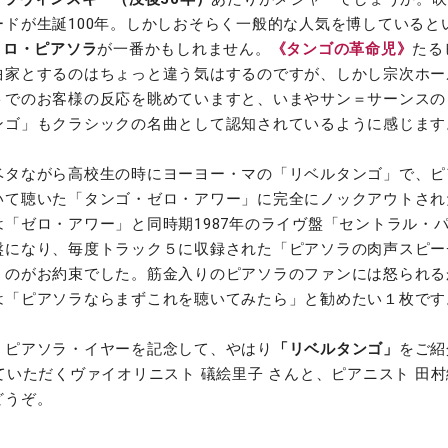
ードが生誕100年。しかしおそらく一般的な人気を博していると
トロ・ピアソラ
が一番かもしれません。
《タンゴの革命児》
たる
曲家とするのはちょっと違う気はするのですが、しかし宗次ホー
トでのお客様の反応を眺めていますと、いまやサン＝サーンスの
ンゴ」もクラシックの名曲として認知されているように感じます
タながら高校生の時にヨーヨー・マの「リベルタンゴ」で、ピ
いて聴いた「タンゴ・ゼロ・アワー」に完全にノックアウトされ
は「ゼロ・アワー」と同時期1987年のライヴ盤「セントラル・
盤になり、毎度トラック５に収録された「ピアソラの肉声スピー
くのがお約束でした。筋金入りのピアソラのファンには怒られる
は「ピアソラならまずこれを聴いてみたら」と勧めたい１枚です
ピアソラ・イヤーを記念して、やはり
「リベルタンゴ」
をご紹
ていただくヴァイオリニスト 礒絵里子 さんと、ピアニスト 田村
どうぞ。