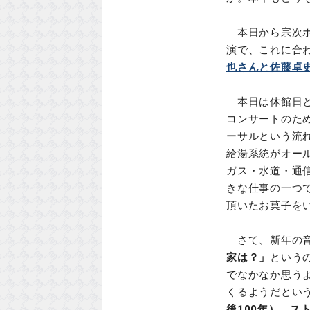
本日から宗次ホ
演で、これに合
也さんと佐藤卓
本日は休館日と
コンサートのた
ーサルという流
給湯系統がオー
ガス・水道・通
きな仕事の一つ
頂いたお菓子を
さて、新年の音
家は？」
という
でなかなか思う
くるようだとい
後100年）
、
ス