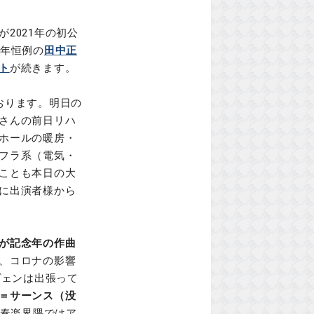
2021年の初公
毎年恒例の
田中正
ト
が続きます。
おります。明日の
さんの前日リハ
ホールの暖房・
フラ系（電気・
ことも本日の大
に出演者様から
が記念年の作曲
、コロナの影響
ヴェンは出張って
＝サーンス（没
奏楽界隈ではア