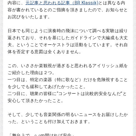
内容に、
元記事と思われる記事（BR Klassik)
とは異なる内
容が書かれているとのご指摘を頂きましたので、お知らせと
お詫びをいたします。
日本でも同じように演奏時の飛沫について調べる実験は繰り
返されており、それを基にしたガイドラインで大編成も大丈
夫。ということでオーケストラは活動をしています。それ自
体を否定する意図は全くありません。
この、いささか楽観視が過ぎると思われるアイリッシュ紙を
ご紹介した理由は２つ。
一つ目は、特定の楽器（特に歌など）だけを危険視すること
を少しでも緩和してあげたかったこと。
二つ目に、聴衆の皆様に“コンサートは比較的安全なんだ”と
安心して頂きたかったこと。
そして、少しでも音楽関係の明るいニュースをお届けしたか
った、ということも付け加えておきます。
「舞台上で、○.○m開ければ安全」