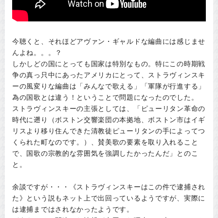
今聴くと、それほどアヴァン・ギャルドな編曲には感じませ
んよね。。。？
しかしどの国にとっても国家は特別なもの。特にこの時期戦
争の真っ只中にあったアメリカにとって、ストラヴィンスキ
ーの風変りな編曲は「みんなで歌える」「軍隊が行進する」
為の国歌とは違う！ということで問題になったのでした。
ストラヴィンスキーの主張としては、「ピューリタン革命の
時代に遡り（ボストン交響楽団の本拠地、ボストン市はイギ
リスより移り住んできた清教徒ピューリタンの手によってつ
くられた町なのです。）、賛美歌の要素を取り入れること
で、国歌の宗教的な雰囲気を強調したかったんだ」とのこ
と。
余談ですが・・・《ストラヴィンスキーはこの件で逮捕され
た》という説もネット上で出回っているようですが、実際に
は逮捕まではされなかったようです。