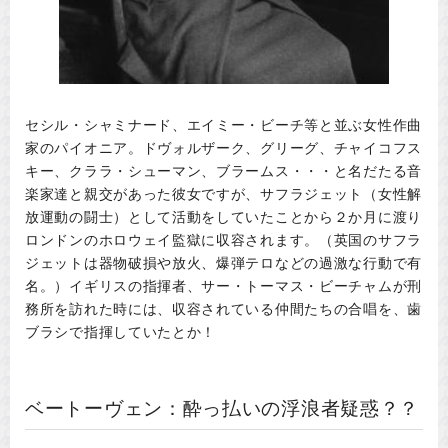
セシル・シャミナード、エイミー・ビーチ等と並ぶ女性作曲
家のパイオニア。ドヴォルザーク、グリーグ、チャイコフス
キー、クララ・シューマン、ブラームス・・・と名だたる音
楽家達と親交があった彼女ですが、サフラジェット（女性解
放運動の闘士）として活動をしていたことから２か月に渡り
ロンドンのホロウェイ監獄に収容されます。（英国のサフラ
ジェットは器物破損や放火、爆弾テロなどの過激な行動で有
名。）イギリスの指揮者、サー・トーマス・ビーチャムが刑
務所を訪れた時には、収容されている仲間たちの合唱を、歯
ブラシで指揮していたとか！
ベートーヴェン：酔っ払いの浮浪者疑惑？？