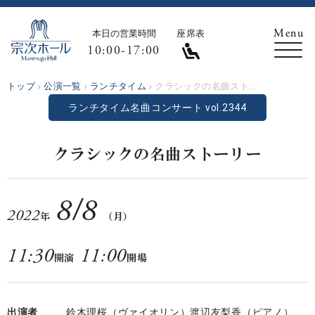
本日の営業時間
座席表
10:00-17:00
トップ
公演一覧
ランチタイム
クラシックの名曲スト...
ランチタイム名曲コンサート vol.2344
クラシックの名曲ストーリー
8
/
8
2022
年
（月）
11:30
11:00
開演
開場
出演者
鈴木理桜（ヴァイオリン）渡辺友梨香（ピアノ）