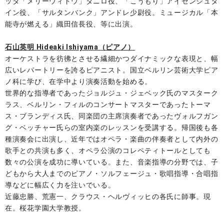
ッタ「メリーウィドウ」ダニロ役、「こうもり」アイゼンシュタ
イン役、「サルタンバンク」アンドレ少尉役。ミュージカル「本
能寺が燃える」織田信長役、等に出演。
石山英明 Hideaki Ishiyama（ピアノ）
オーケストラを彷彿とさせる繊細かつダイナミックな表現と、幅
広いレパートリーを誇るピアニスト。国立ベルリン芸術大学ピア
ノ科に学び、在学中より演奏活動を始める。
世界的な指導者であったジョルジュ・ジェベック氏のマスターク
ラス、ベルリン・フィルのコンサートマスターであったトーマ
ス・ブランディス氏、同楽団の主席演奏者であったヴォルフガン
グ・ベッチャー氏らの室内楽のレッスンを受講する。帰国後も各
種演奏会に出演し、近年ではオペラ・楽曲の伴奏者として内外の
歌手との共演も多く、オペラ公演のコレペティトールとしても
数々の公演を成功に導いている。また、音楽指導の分野では、子
どもから大人までのピアノ・ソルフェージュ・歌唱指導・合唱指
導などに幅広く力を注いでいる。
近藤忠勝、荒憲一、クラウス・ヘルヴィッヒの各氏に師事。現
在。桜花学園大学教授。