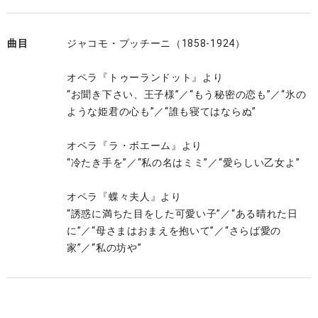
曲目
ジャコモ・プッチーニ（1858-1924）
オペラ『トゥーランドット』より
“お聞き下さい、王子様”／“もう秘密の恋も”／“氷の
ような姫君の心も”／“誰も寝てはならぬ”
オペラ『ラ・ボエーム』より
“冷たき手を”／“私の名はミミ”／“愛らしい乙女よ”
オペラ『蝶々夫人』より
“誘惑に満ちた目をした可愛い子”／“ある晴れた日
に”／“母さまはおまえを抱いて”／“さらば愛の
家”／“私の坊や”