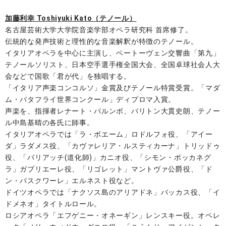
加藤利幸 Toshiyuki Kato（テノール）
名古屋芸術大学大学院音楽学部オペラ研究科 首席修了。
伝統的な発声技術と理性的な音楽解釈が特徴のテノール。
イタリアオペラを中心に主演し、ベートーヴェン交響曲「第九」
テノールソリスト、日本空手選手権全国大会、全国卓球社会人大
会などで国歌「君が代」を独唱する。
「イタリア声楽コンコルソ」金賞及びテノール特賞受賞。「マダ
ム・バタフライ世界コンクール」ディプロマ入賞。
声楽を、指揮者レナート・パルンボ、バリトン大貫史朗、テノー
ル中島基晴の各氏に師事。
イタリアオペラでは「ラ・ボエーム」ロドルフォ役、「アイー
ダ」ラダメス役、「カヴァレリア・ルスティカーナ」トリッドゥ
役、「バリアッチ(道化師)」カニオ役、「シモン・ボッカネグ
ラ」ガブリエーレ役、「リゴレット」マントヴァ公爵役、「ド
ン・パスクワーレ」エルネスト役など。
ドイツオペラでは「ナクソス島のアリアドネ」バッカス役、「イ
ドメネオ」タイトルロール。
ロシアオペラ「エフゲニー・オネーギン」レンスキー役。オペレ