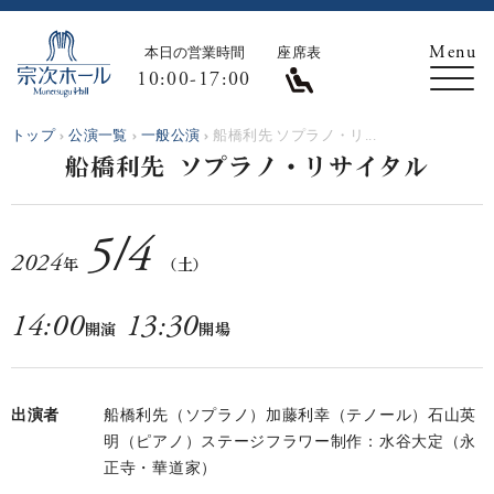
本日の営業時間
座席表
10:00-17:00
トップ
公演一覧
一般公演
船橋利先 ソプラノ・リ...
船橋利先 ソプラノ・リサイタル
5
/
4
2024
年
（土）
14:00
13:30
開演
開場
出演者
船橋利先（ソプラノ）加藤利幸（テノール）石山英
明（ピアノ）ステージフラワー制作：水谷大定（永
正寺・華道家）