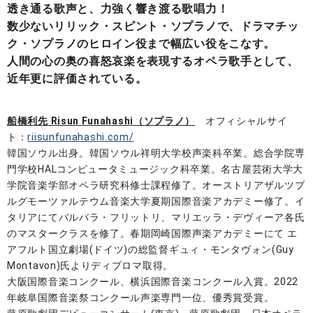
透き通る歌声と、力強く響き渡る歌唱力！
数少ないリリック・スピント・ソプラノで、ドラマチッ
ク・ソプラノのヒロイン役まで幅広い役をこなす。
人間の心の奥の喜怒哀楽を表現するオペラ歌手として、
近年更に評価されている。
船橋利先 Risun Funahashi（ソプラノ）
オフィシャルサイ
ト：
riisunfunahashi.com/
韓国ソウル出身。韓国ソウル祥明大学校声楽科卒業。総合学院専
門学校HALコンピュータミュージック科卒業。名古屋芸術大学大
学院音楽学部オペラ研究科修士課程修了。オーストリアザルツブ
ルグモーツァルテウム音楽大学夏期国際音楽アカデミー修了。イ
タリアにてバルバラ・フリットリ、マリエッラ・デヴィーア各氏
のマスタークラスを修了。春期岡崎国際声楽アカデミーにて エ
アフルト国立劇場(ドイツ)の総監督ギュィ・モンタヴォン(Guy
Montavon)氏よりディプロマ取得。
大阪国際音楽コンクール、横浜国際音楽コンクール入賞。2022
年岐阜国際音楽祭コンクール声楽専門一位、優秀賞受賞。