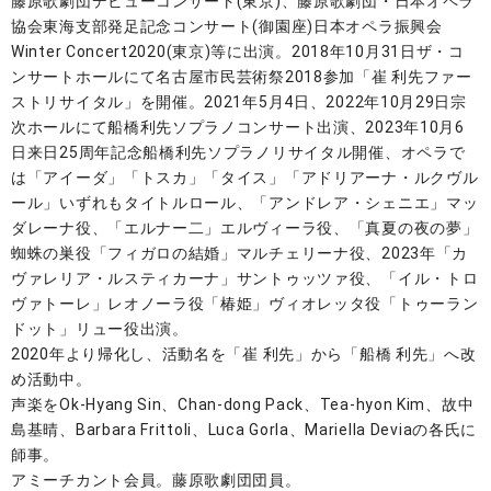
藤原歌劇団デビューコンサート(東京)、藤原歌劇団・日本オペラ
協会東海支部発足記念コンサート(御園座)日本オペラ振興会
Winter Concert2020(東京)等に出演。2018年10月31日ザ・コ
ンサートホールにて名古屋市民芸術祭2018参加「崔 利先ファー
ストリサイタル」を開催。2021年5月4日、2022年10月29日宗
次ホールにて船橋利先ソプラノコンサート出演、2023年10月6
日来日25周年記念船橋利先ソプラノリサイタル開催、オペラで
は「アイーダ」「トスカ」「タイス」「アドリアーナ・ルクヴル
ール」いずれもタイトルロール、「アンドレア・シェニエ」マッ
ダレーナ役、「エルナー二」エルヴィーラ役、「真夏の夜の夢」
蜘蛛の巣役「フィガロの結婚」マルチェリーナ役、2023年「カ
ヴァレリア・ルスティカーナ」サントゥッツァ役、「イル・トロ
ヴァトーレ」レオノーラ役「椿姫」ヴィオレッタ役「トゥーラン
ドット」リュー役出演。
2020年より帰化し、活動名を「崔 利先」から「船橋 利先」へ改
め活動中。
声楽をOk-Hyang Sin、Chan-dong Pack、Tea-hyon Kim、故中
島基晴、Barbara Frittoli、Luca Gorla、Mariella Deviaの各氏に
師事。
アミーチカント会員。藤原歌劇団団員。