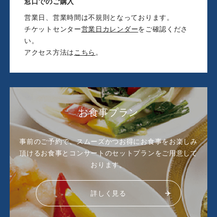
窓口でのご購入
営業日、営業時間は不規則となっております。
チケットセンター
営業日カレンダー
をご確認くださ
い。
アクセス方法は
こちら
。
お食事プラン
事前のご予約で、スムーズかつお得にお食事をお楽しみ
頂ける
お食事とコンサートのセットプランをご用意して
おります。
詳しく見る