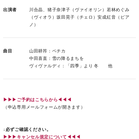
出演者
川合晶、猪子奈津子（ヴァイオリン）若林めぐみ
（ヴィオラ）坂田晃子（チェロ）安成紅音（ピア
ノ）
曲目
山田耕筰：ペチカ
中田喜直：雪の降るまちを
ヴィヴァルディ：「四季」より 冬 他
▶▶▶ご予約はこちらから◀◀◀
（申込専用メールフォームが開きます）
↓必ずご確認ください。
▶︎▶︎▶︎キャンセル規定について◀◀◀