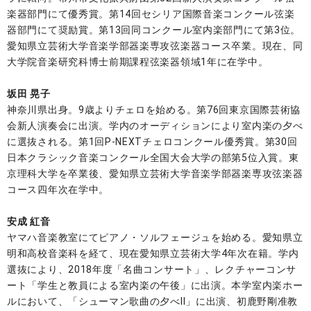
楽器部門にて優秀賞。第14回セシリア国際音楽コンクール弦楽
器部門にて奨励賞。第13回同コンクール室内楽部門にて第3位。
愛知県立芸術大学音楽学部器楽専攻弦楽器コース卒業。現在、同
大学院音楽研究科博士前期課程弦楽器領域1年に在学中。
坂田 晃子
神奈川県出身。9歳よりチェロを始める。第76回東京国際芸術協
会新人演奏会に出演。学内のオーディションにより室内楽の夕べ
に選抜される。第1回P-NEXTチェロコンクール優秀賞。第30回
日本クラシック音楽コンクール全国大会大学の部第5位入賞。東
京理科大学を卒業後、愛知県立芸術大学音楽学部器楽専攻弦楽器
コース四年次在学中。
安成 紅音
ヤマハ音楽教室にてピアノ・ソルフェージュを始める。愛知県立
明和高校音楽科を経て、現在愛知県立芸術大学4年次在籍。学内
選抜により、2018年度「名曲コンサート」、レクチャーコンサ
ート「学生と教員による室内楽の午後」に出演。本学室内楽ホー
ルにおいて、「シューマン歌曲の夕べII」に出演、初鹿野剛准教