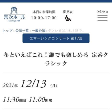
本日の営業時間
座席表
10:00-17:00
トップ
公演一覧
一般公演
冬といえばこれ！誰で...
エマージングコンサート 第17回
冬といえばこれ！誰でも楽しめる 定番ク
ラシック
12
/
13
2021
年
（月）
11:30
11:00
開演
開場