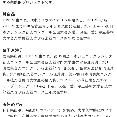
する実践的プロジェクトです。
川合 晶
1999年生まれ。9才よりヴァイオリンを始める。2012年から
2015年までNHK名古屋青少年交響楽団に在籍。第23回～ 26回日
本クラシック音楽コンクール全国大会入選。現在、愛知県立芸術
大学音楽学部器楽専攻弦楽器コース四年次に在学中。
猪子 奈津子
徳島県出身。1999年生まれ。第35回全日本ジュニアクラシック
音楽コンクール全国大会弦楽器部門大学生の部審査員賞。第10
回徳島音楽コンクール弦楽器部門一般の部、金賞および部門優秀
賞。第2回K弦楽器コンクール優秀賞。第22回日本演奏家コンク
ール弦楽器部門大学生の部入賞。2021年、小澤征爾音楽塾オペ
ラ・プロジェクトⅩⅨ参加予定。現在、愛知県立芸術大学音楽学
部器楽専攻弦楽器コース三年次在学中。
若林 めぐみ
長野県出身。4歳よりヴァイオリンを始め、大学入学時にヴィオ
ラに転向。市川市文化振興財団第32回新人演奏家コンクール弦