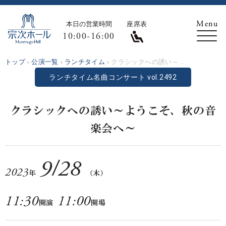
本日の営業時間
座席表
10:00-16:00
トップ
公演一覧
ランチタイム
クラシックへの誘い～...
ランチタイム名曲コンサート vol.2492
クラシックへの誘い～ようこそ、秋の音
楽会へ～
9
/
28
2023
年
（木）
11:30
11:00
開演
開場