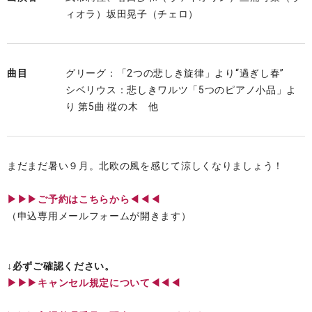
ィオラ）坂田晃子（チェロ）
曲目
グリーグ：「2つの悲しき旋律」より“過ぎし春”
シベリウス：悲しきワルツ「5つのピアノ小品」よ
り 第5曲 樅の木 他
まだまだ暑い９月。北欧の風を感じて涼しくなりましょう！
▶︎▶︎▶︎ご予約はこちらから◀◀◀
（申込専用メールフォームが開きます）
↓必ずご確認ください。
▶︎▶︎▶︎キャンセル規定について◀◀◀