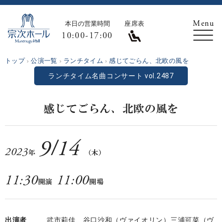
本日の営業時間
座席表
10:00-17:00
トップ
公演一覧
ランチタイム
感じてごらん、北欧の風を
ランチタイム名曲コンサート vol.2487
感じてごらん、北欧の風を
9
/
14
2023
年
（木）
11:30
11:00
開演
開場
出演者
武市莉佳、谷口沙和（ヴァイオリン）三浦可菜（ヴ