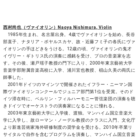
西村尚也（ヴァイオリン）Naoya Nishimura, Violin
1985年生まれ、名古屋出身。4歳でヴァイオリンを始め、長谷
部直子、ナタリア・ボヤルスカヤ、故・近藤フミ子の各氏にヴァ
イオリンの手ほどきをうける。12歳の頃、ヴァイオリンの鬼才
イヴリー・ギトリス氏の演奏に感銘を受け、プロの音楽家を志
す。その後、瀬戸瑶子教授の門下に入り、2000年東京藝術大学
音楽学部附属音楽高校に入学、浦川宜也教授、椙山久美の両氏に
師事した。
2001年ドイツのマインツで開催されたイフラー・ニーマン国
際ヴァイオリンコンクールでジュニア部門第1位を受賞。そのド
イツ滞在時に、ベルリン・フィルハーモニー管弦楽団の演奏を聴
きドイツでオーケストラの演奏家になることに憧れる。
2003年東京藝術大学に入学後、渡独。マンハイム国立音楽大
学に入学し、故ローマン・ノーデル教授のクラスに入門、文化庁
より新進芸術家海外研修制度の奨学金を受ける。2010年卒業リ
サイタルで自作を含むプログラムを演奏し、マンハイム国立音楽