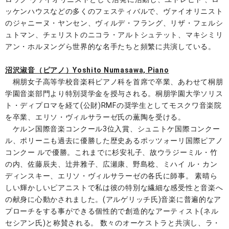
ッケンハウスなどの多くのフェスティバルで、ヴァイオリニスト
のジャニーヌ・ヤンセン、ヴィルデ・フラング、リザ・フェルシ
ュトマン、チェリストのニコラ・アルトシュテット、マキシミリ
アン・ホルヌングら世界的な名手たちと頻繁に共演している。
沼沢淑音（ピアノ）Yoshito Numasawa, Piano
桐朋女子高等学校音楽科ピアノ科を首席で卒業、あわせて桐朋
学園音楽部門より特別奨学金を授与される。桐朋学園大学ソリス
ト・ディプロマを経て(公財)RMFの奨学生としてモスクワ音楽院
を卒業、エリソ・ヴィルサラーゼ氏の薫陶を受ける。
ケルン国際音楽コンクール3位入賞、シュニトケ国際コンクー
ル、ポリーニも過去に優勝した歴史あるポッツォーリ国際ピアノ
コンクー ルで優勝。これまでに杉安礼子、故ウラジーミル・竹
の内、佐藤辰夫、辻井雅子、広瀬康、野島稔、ミハイ ル・カン
ディンスキー、エリソ・ヴィルサラーゼの各氏に師事。 素晴ら
しい輝かしいピアニストで私は彼の特別な繊細な感受性と音楽へ
の献身に心動かされました。(アルゲリッチ氏)音楽に普遍的なア
プローチをする事ができる個性的で創造的なアーティスト(ネル
セシアン氏)と称賛される。 数々のオーケストラと共演し、ラ・