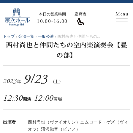
本日の営業時間
座席表
10:00-16:00
トップ
公演一覧
一般公演
西村尚也と仲間たちの...
西村尚也と仲間たちの室内楽演奏会【昼
の部】
9
/
23
2023
年
（土）
12:30
12:00
開演
開場
出演者
西村尚也（ヴァイオリン）ニムロード・ゲズ（ヴィ
オラ）沼沢淑音（ピアノ）