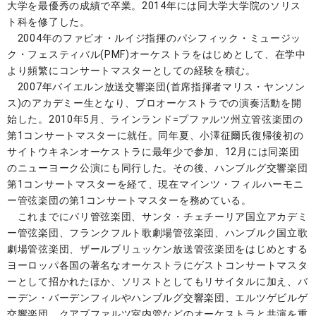
大学を最優秀の成績で卒業。2014年には同大学大学院のソリス
ト科を修了した。
2004年のファビオ・ルイジ指揮のパシフィック・ミュージッ
ク・フェスティバル(PMF)オーケストラをはじめとして、在学中
より頻繁にコンサートマスターとしての経験を積む。
2007年バイエルン放送交響楽団(首席指揮者マリス・ヤンソン
ス)のアカデミー生となり、プロオーケストラでの演奏活動を開
始した。2010年5月、ラインランド=プファルツ州立管弦楽団の
第1コンサートマスターに就任。同年夏、小澤征爾氏復帰後初の
サイトウキネンオーケストラに最年少で参加、12月には同楽団
のニューヨーク公演にも同行した。その後、ハンブルグ交響楽団
第1コンサートマスターを経て、現在マインツ・フィルハーモニ
ー管弦楽団の第1コンサートマスターを務めている。
これまでにパリ管弦楽団、サンタ・チェチーリア国立アカデミ
ー管弦楽団、フランクフルト歌劇場管弦楽団、ハンブルク国立歌
劇場管弦楽団、ザールブリュッケン放送管弦楽団をはじめとする
ヨーロッパ各国の著名なオーケストラにゲストコンサートマスタ
ーとして招かれたほか、ソリストとしてもリサイタルに加え、バ
ーデン・バーデンフィルやハンブルグ交響楽団、エルツゲビルゲ
交響楽団、クアプファルツ室内管などのオーケストラと共演を重