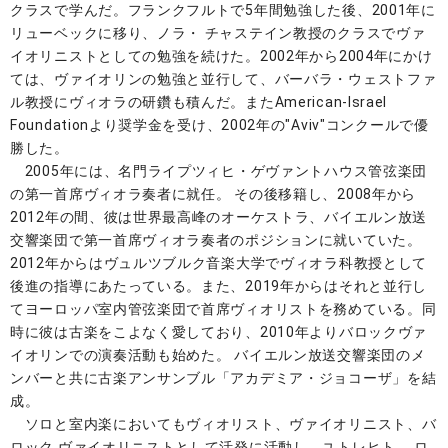
クラスで学んだ。フランクフルトで5年間勉強した後、2001年に
リューベックに移り、ノラ・ チャステイン教授のクラスでヴァ
イオリニストとしての勉強を続けた。2002年から2004年にかけ
ては、ヴァイオリンの勉強と並行して、バーバラ・ウェストファ
ル教授にヴィオラの研鑽も積んだ。またAmerican-Israel
Foundationより奨学金を受け、2002年の"Aviv"コンクールで優
勝した。
2005年には、名門ライプツィヒ・ゲヴァントハウス管弦楽団
の第一首席ヴィオラ奏者に就任。 その後移籍し、2008年から
2012年の間、彼は世界最高峰のオーケストラ、バイエルン放送
交響楽団で第一首席ヴィオラ奏者のポジションに就いていた。
2012年からはヴュルツブルク音楽大学でヴィオラ科教授として
後進の指導にあたっている。また、2019年からはそれと並行し
てヨーロッパ室内管弦楽団で首席ヴィオリストを務めている。同
時に彼は古楽をこよなく愛しており、2010年よりバロックヴァ
イオリンでの演奏活動も始めた。 バイエルン放送交響楽団のメ
ンバーと共に古楽アンサンブル「アカデミア・ジョコーザ」を結
成。
ソロと室内楽においてもヴィオリスト、ヴァイオリニスト、バ
ロック ヴァイオリニストとして活発に活動し、ユトレヒト 、ロ