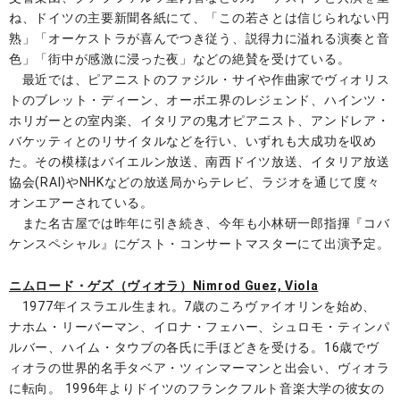
ね、ドイツの主要新聞各紙にて、「この若さとは信じられない円
熟」「オーケストラが喜んでつき従う、説得力に溢れる演奏と音
色」「街中が感激に浸った夜」などの絶賛を受けている。
最近では、ピアニストのファジル・サイや作曲家でヴィオリス
トのブレット・ディーン、オーボエ界のレジェンド、ハインツ・
ホリガーとの室内楽、イタリアの鬼才ピアニスト、アンドレア・
バケッティとのリサイタルなどを行い、いずれも大成功を収め
た。その模様はバイエルン放送、南西ドイツ放送、イタリア放送
協会(RAI)やNHKなどの放送局からテレビ、ラジオを通じて度々
オンエアーされている。
また名古屋では昨年に引き続き、今年も小林研一郎指揮『コバ
ケンスペシャル』にゲスト・コンサートマスターにて出演予定。
ニムロード・ゲズ（ヴィオラ）Nimrod Guez, Viola
1977年イスラエル生まれ。7歳のころヴァイオリンを始め、
ナホム・リーバーマン、イロナ・フェハー、シュロモ・ティンパ
ルバー、ハイム・タウブの各氏に手ほどきを受ける。16歳でヴ
ィオラの世界的名手タベア・ツィンマーマンと出会い、ヴィオラ
に転向。 1996年よりドイツのフランクフルト音楽大学の彼女の