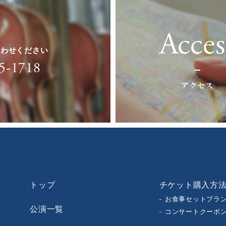
Acces
合わせください
5-1718
アクセス
トップ
チケット購入方
お食事セットプラ
公演一覧
コンサートクーポ