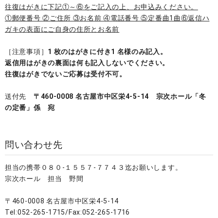
往復はがきに下記①～⑥をご記入の上、お申込みください。
①郵便番号 ②ご住所 ③お名前 ④電話番号 ⑤定番曲1曲⑥返信ハ
ガキの表面にご自身の住所とお名前
［注意事項］
1 枚のはがきに付き1 名様のみ記入。
返信用はがきの裏面は何も記入しないでください。
往復はがきでないご応募は受付不可。
送付先
〒460-0008 名古屋市中区栄4-5-14 宗次ホール「冬
の定番」係 宛
問い合わせ先
担当の携帯０８０-１５５７-７７４３迄お願いします。
宗次ホール 担当 野間
〒460-0008 名古屋市中区栄4-5-14
Tel:052-265-1715/Fax:052-265-1716