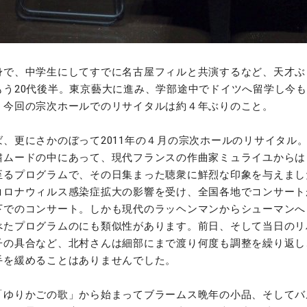
身で、中学生にしてすでに名古屋フィルと共演するなど、天才ぶ
もう20代後半。東京藝大に進み、学部途中でドイツへ留学し今
。今回の宗次ホールでのリサイタルは約４年ぶりのこと。
ば、更にさかのぼって2011年の４月の宗次ホールのリサイタル
粛ムードの中にあって、現代フランスの作曲家ミュライユからは
至るプログラムで、その日集まった聴衆に鮮烈な印象を与えまし
コロナウィルス感染症拡大の影響を受け、全国各地でコンサート
下でのコンサート。しかも現代のラッヘンマンからシューマンへ
べたプログラムのにも類似性があります。前日、そして当日のリ
子の具合など、北村さんは細部にまで渡り何度も調整を繰り返し
手を緩めることはありませんでした。
「ゆりかごの歌」から始まってブラームス晩年の小品、そしてバ