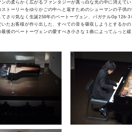
マンの柔らかく広がるファンタジーが真っ白な光の中に消えてい
のストーリーをゆりかごの中へと返すためのシューマンの子供の
てさり気なく生誕250年のベートーヴェン、バガテルOp.126-
だいたお客様が作り出した、すべての音を吸収しようとするかの
の最後のベートーヴェンの愛すべき小さな１曲によってふっと緩