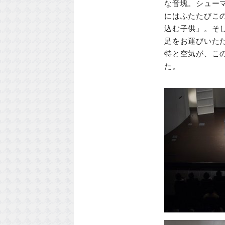
な音塊。シュー
にはふたたびこ
込む子供」。そし
足をお運びいた
特と空気が、こ
た。