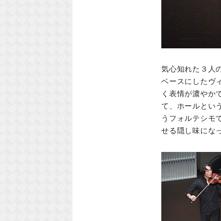
気心知れた３人
ベースにしたヴ
く表情が濃やか
て、ホールとい
うフォルテシモ
せる隠し味にな