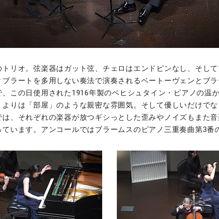
のトリオ。弦楽器はガット弦、チェロはエンドピンなし、そして
ィブラートを多用しない奏法で演奏されるベートーヴェンとブラ
で、この日使用された1916年製のベヒシュタイン・ピアノの温
うよりは「部屋」のような親密な雰囲気。そして優しいだけでな
では、それぞれの楽器が放つギシっとした歪みやノイズもまた音
っています。アンコールではブラームスのピアノ三重奏曲第3番