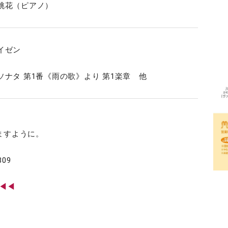
桃花（ピアノ）
イゼン
ナタ 第1番《雨の歌》より 第1楽章 他
ますように。
809
◀◀◀