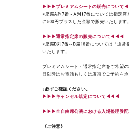
▶︎▶︎▶︎プレミアムシートの販売について
※座席A列7番～A列17番については指定
に500円プラスした金額で販売いたします
▶︎▶︎▶︎通常指定席の販売について◀◀◀
※座席B列7番～B席18番については「通常
いたします。
プレミアムシート・通常指定席をご希望の
日以降はお電話もしくは店頭でご予約を承
↓必ずご確認ください。
▶︎▶︎▶︎キャンセル規定について◀◀◀
▶︎▶︎▶︎全自由席公演における入場整理券
《ご注意》