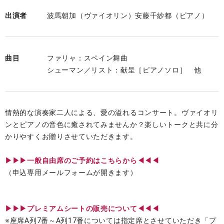
出演者
波馬朝加（ヴァイオリン）安藤千紗都（ピアノ）
曲目
ファリャ：スペイン舞曲
シューマン／リスト：献呈［ピアノソロ］ 他
情熱的な演奏家二人による、愛の溢れるコンサート。ヴァイオリ
ンとピアノの音色に癒されてみませんか？楽しいトークと共に分
かりやすくお贈りさせていただきます。
▶︎▶︎▶︎一般自由席のご予約はこちらから◀◀◀
（申込専用メールフォームが開きます）
▶︎▶︎▶︎プレミアムシートの販売について◀◀◀
※座席A列7番～A列17番については指定席とさせていただき「プ