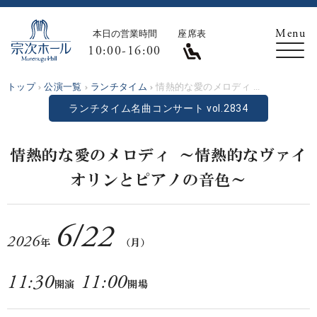
本日の営業時間
座席表
10:00-16:00
トップ
公演一覧
ランチタイム
情熱的な愛のメロディ ...
ランチタイム名曲コンサート vol.2834
情熱的な愛のメロディ ～情熱的なヴァイ
オリンとピアノの音色～
6
/
22
2026
年
（月）
11:30
11:00
開演
開場