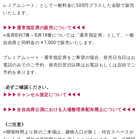
レミアムシート」として一般料金に500円プラスした金額で販売
いたします。
▶︎▶︎▶︎通常指定席の販売について◀◀◀
※座席B列7番～B席18番については「通常指定席」として、一般
自由席と同料金の￥1,000で販売いたします。
プレミアムシート・通常指定席をご希望の場合、発売日当日はお
電話のみでのご予約、発売日翌日以降はお電話もしくは店頭でご
予約を承ります。
↓必ずご確認ください。
▶︎▶︎▶︎キャンセル規定について◀◀◀
▶︎▶︎▶︎全自由席公演における入場整理券配布廃止について◀◀◀
《ご注意》
※開場時間より前のご来場は、建物入口が狭く、待合スペースが