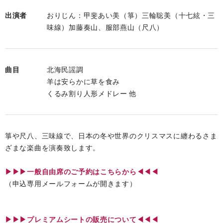
出演者
おりじん：甲斐あい美（箏）三輪聡美（十七絃・三
味線）加藤奏山、服部燕山（尺八）
曲目
北海民謡調
羊は安らかに草を食み
くるみ割り人形メドレー 他
箏や尺八、三味線で、日本の冬や世界のクリスマスに纏わるさま
ざまな楽曲を演奏致します。
▶︎▶︎▶︎一般自由席のご予約はこちらから◀◀◀
（申込専用メールフォームが開きます）
▶︎▶︎▶︎プレミアムシートの販売について◀◀◀