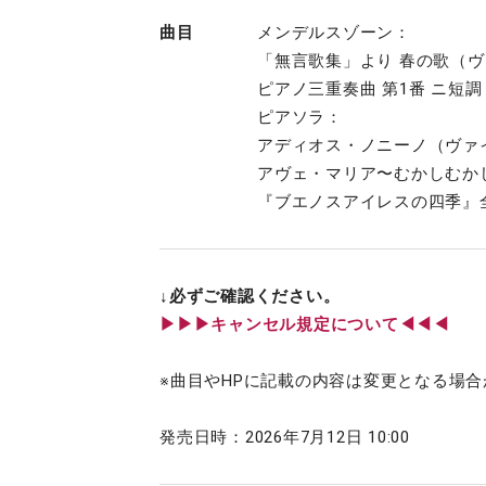
曲目
メンデルスゾーン：
「無言歌集」より 春の歌（
ピアノ三重奏曲 第1番 ニ短調 O
ピアソラ：
アディオス・ノニーノ（ヴァ
アヴェ・マリア〜むかしむか
『ブエノスアイレスの四季』
↓必ずご確認ください。
▶︎▶︎▶︎キャンセル規定について◀◀◀
※曲目やHPに記載の内容は変更となる場
発売日時：2026年7月12日 10:00