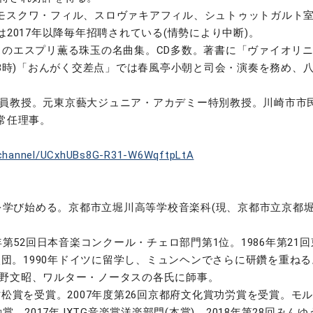
モスクワ・フィル、スロヴァキアフィル、シュトゥットガルト
2017年以降毎年招聘されている(情勢により中断)。
のエスプリ薫る珠玉の名曲集。CD多数。著書に「ヴァイオリニスト
朝8時)「おんがく交差点」では春風亭小朝と司会・演奏を務め、
員教授。元東京藝大ジュニア・アカデミー特別教授。川崎市市民
常任理事。
/channel/UCxhUBs8G-R31-W6WqftpLtA
ロを学び始める。京都市立堀川高等学校音楽科(現、京都市立京都堀
年第52回日本音楽コンクール・チェロ部門第1位。1986年第2
に入団。1990年ドイツに留学し、ミュンヘンでさらに研鑽を重ねる
野文昭、ワルター・ノータスの各氏に師事。
村松賞を受賞。2007年度第26回京都府文化賞功労賞を受賞。モル
賞、2017年JXTG音楽賞洋楽部門(本賞)、2018年第28回み