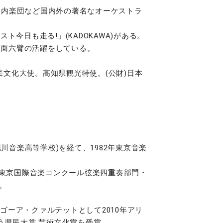
室内楽団など国内外の著名なオーケストラ
今日も走る!」(KADOKAWA)がある。
八面六臂の活躍をしている。
文化大使。高知県観光特使。(公財)日本
川音楽高等学校)を経て、1982年東京音楽
1回東京国際音楽コンクール弦楽四重奏部門・
。
ゴーア・クァルテットとして2010年アリ
んゆう県民大賞 芸術文化賞を受賞。