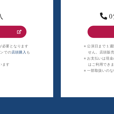
入
0
が必要となります
公演日まで１週
ブンでの
店頭購入
も
せん。店頭販
お支払いは現金
います
はご利用でき
一部取扱いのな