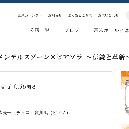
営業カレンダー
お知らせ
よくあるご質問
お問い合わせ
公演一覧
ブログ
宗次ホールと
メンデルスゾーン×ピアソラ 〜伝統と革新
13:30
開演
開場
森亮一（チェロ）實川風（ピアノ）