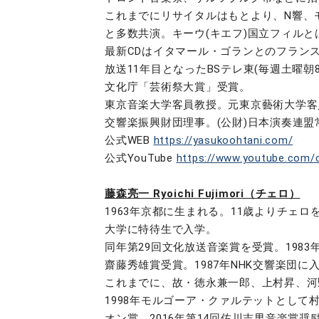
これまでにリサイタルはもとより、N響、
と多数共演。キーウ(キエフ)国立フィルとは
最新CDはイタマール・ゴランとのフランス
放送11年目となったBSテレ東(毎週土曜
文化庁「芸術祭大賞」受賞。
東京音楽大学客員教授。元東京藝術大学客
交響楽振興財団理事。(公財)日本演奏連盟
公式WEB
https://yasukoohtani.com/
公式YouTube
https://www.youtube.com
藤森亮一 Ryoichi Fujimori（チェロ）
1963年京都に生まれる。11歳よりチェ
大学に特待生で入学。
同年第29回文化放送音楽賞を受賞。1983
齋藤秀雄賞受賞。1987年NHK交響楽団
これまでに、故・徳永兼一郎、上村昇、河
1998年モルゴーア・クァルテットとして
オン賞、2016年第14回佐川吉男音楽賞奨励