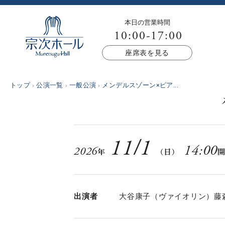
本日の営業時間
10:00-17:00
座席表を見る
トップ
公演一覧
一般公演
メンデルスゾーン×ピア...
11
/
1
14:00
2026
年
（日）
出演者
大谷康子（ヴァイオリン）藤