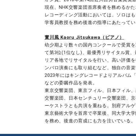
現在、NHK交響楽団首席奏者を務めるか
レコーディング活動においては、ソロはも
学客員教授を務め後進の指導にあたってい
實川風 Kaoru Jitsukawa（ピアノ）
幼少期より数々の国内コンクールで受賞を重
て第3位(1位なし)、最優秀リサイタル賞
リア各地でリサイタルを行い、高い評価を
ンバロ演奏にも取り組むなど、独自の音楽
2023年にはキングレコードよりアルバム「Ka
などの委嘱作品を発表。
東京交響楽団、東京フィル、日本フィル、
交響楽団、日本センチュリー交響楽団、京
ーケストラとも共演を重ねる。別府アルゲ
東京藝術大学を首席で卒業後、同大学大学
を務め、後進の育成にも力を注いでいる。