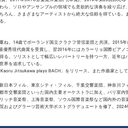
たわら、ソロやアンサンブルの領域でも意欲的な演奏を繰り広げ
ちろん、さまざまなアーティストから絶大な信頼を得ている。
る。
ね、14歳でポーランド国立クラクフ管弦楽団と共演。2015年
、最優秀現代曲賞を受賞し、翌2016年にはカラーリョ国際ピアノ
得る。ソリストとして幅広いレパートリーを持つ一方、近年は
世界を追求している。
oru Jitsukawa plays BACH」をリリース。また作
新日本フィル、東京シティ・フィル、千葉交響楽団、神奈川フ
都市交響楽団といった国内主要オーケストラに加え、パリ室内
リッチ音楽祭、上海音楽祭、ソウル国際音楽祭など国内外の音
院およびグラーツ芸術大学ポストグラデュエートを修了。202