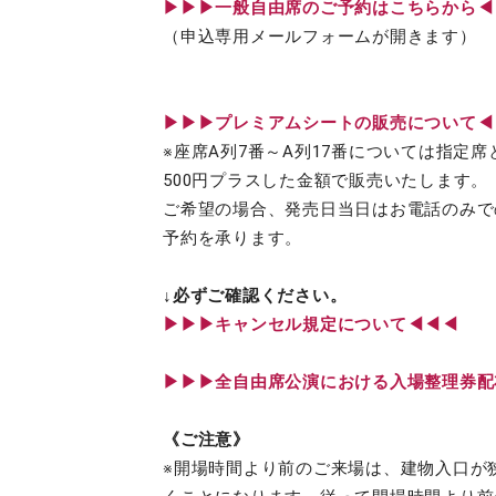
▶︎▶︎▶︎一般自由席のご予約はこちらから
（申込専用メールフォームが開きます）
▶︎▶︎▶︎プレミアムシートの販売について
※座席A列7番～A列17番については指定
500円プラスした金額で販売いたします。
ご希望の場合、発売日当日はお電話のみで
予約を承ります。
↓必ずご確認ください。
▶︎▶︎▶︎キャンセル規定について◀◀◀
▶︎▶︎▶︎全自由席公演における入場整理券
《ご注意》
※開場時間より前のご来場は、建物入口が