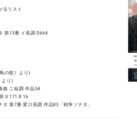
がるリスト
13番 イ長調 D664
《白鳥の歌》より)
歌》より)
曲 ニ短調 作品54
.171 R.16
タ 第7番 変ロ長調 作品83「戦争ソナタ」