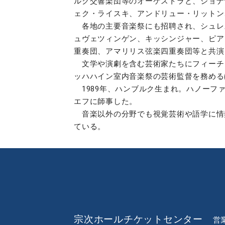
ルク交響楽団等のオーケストラと、ジョナ
ェク・ライスキ、アンドリュー・リットン
各地の主要音楽祭にも招聘され、シュレス
ュヴェツィンゲン、キッシンジャー、ピア
重奏団、アマリリス弦楽四重奏団等と共演
文学や演劇を含む芸術家たちにフィーチャ
ッハハイン室内音楽祭の芸術監督を務める
1989年、ハンブルク生まれ。ハノーフ
エフに師事した。
音楽以外の分野でも視覚芸術や語学に情
ている。
宗次ホールチケットセンター
営業