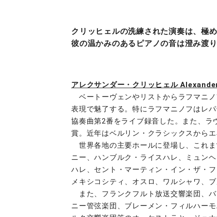
クリッヒェルの洗練された演奏は、極
彼の温かみのあるピアノの音は澄み渡
アレクサンダー・クリッヒェル Alexander 
ベートーヴェンやリストからラフマニノ
表現で魅了する。特にラフマニノフはレパ
協奏曲第2番をライブ録音した。また、ラ
賞。近年はベルリン・クラシックスからエ
世界各地の主要ホールに登場し、これま
ニー、ハンブルク・ライスハレ、ミュンヘ
ハレ、セント・マーティン・イン・ザ・フ
メキシコシティ、オスロ、ワルシャワ、ブ
また、フランクフルト放送交響楽団、バ
ニー管弦楽団、ブレーメン・フィルハーモ