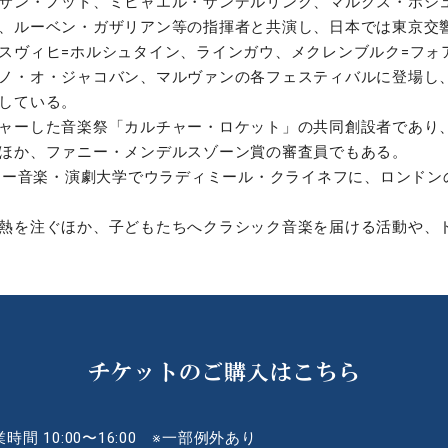
サン・ノット、ミヒャエル・ザンデルリンク、マルクス・ポシ
、ルーベン・ガザリアン等の指揮者と共演し、日本では東京交
ヴィヒ=ホルシュタイン、ラインガウ、メクレンブルク=フォ
ノ・オ・ジャコバン、マルヴァンの各フェスティバルに登場し
している。
ーした音楽祭「カルチャー・ロケット」の共同創設者であり、芸
ほか、ファニー・メンデルスゾーン賞の審査員でもある。
ァー音楽・演劇大学でウラディミール・クライネフに、ロンドン
熱を注ぐほか、子どもたちへクラシック音楽を届ける活動や、
チケットのご購入はこちら
時間 10:00〜16:00 ※一部例外あり