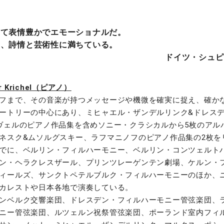
めて表情豊かでエモーショナルだ。
り、詩情と芸術性に満ちている。
ドイツ・シュピーゲ
Krichel（ピアノ）
フまで、その音楽が持つメッセージや機微を確実に捉え、確か
ートリーの中心にあり、ミヒャエル・ザンデルリンク&ドレス
ヴェルのピアノ作品集を含めソニー・クラシカルから5枚のアル
ネスク&ムソルグスキー、ラフマニノフのピアノ作品集の2枚を
でに、ベルリン・フィルハーモニー、ベルリン・コンツェルト
ン・ヘラクレスザール、プリンツレーゲンテン劇場、ケルン・
ィールズ、サンクトペテルブルク・フィルハーモニーのほか、
カレストや日本各地で演奏している。
ンベルク交響楽団、ドレスデン・フィルハーモニー管弦楽団、ラ
ニー管弦楽団、ルツェルン祝祭管弦楽団、ポーランド室内フィ