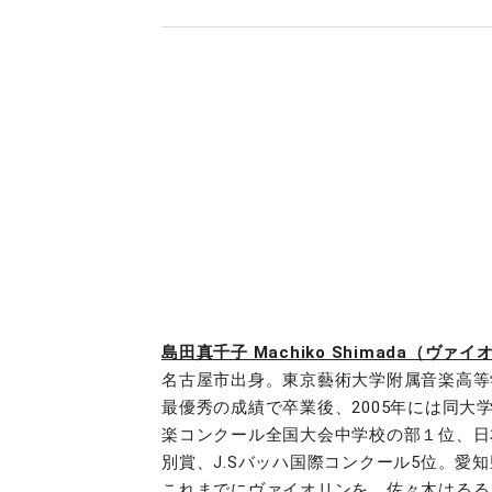
島田真千子 Machiko Shimada（ヴァ
​名古屋市出身。東京藝術大学附属音楽高
最優秀の成績で卒業後、2005年には同
楽コンクール全国大会中学校の部１位、日
別賞、J.Sバッハ国際コンクール5位。愛
これまでにヴァイオリンを、佐々木はるる