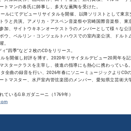
ートマンの各氏に師事し、多大な薫陶を受けた。
わホールにてデビューリサイタルを開催、以降ソリストとして東
トラと共演。アメリカ・アスペン音楽祭や宮崎国際音楽祭、東京
参加、サイトウキネンオーケストラのメンバーとして様々な公
ボウ、ベルリン・コンツェルトハウスでの室内楽公演、ドルト
躍。
ディ“四季”など２枚のCDをリリース。
タルを開催し好評を博す。2020年リサイタルデビュー20周年を
マスタークラスを主宰し、後進の指導にも熱心に携わっている
ータ全曲の録音を行い、2026年春にソニーミュージックよりC
ートマスター、水戸室内管弦楽団のメンバー、愛知県立芸術大
いるG.B.ガダニーニ（1769年）
com