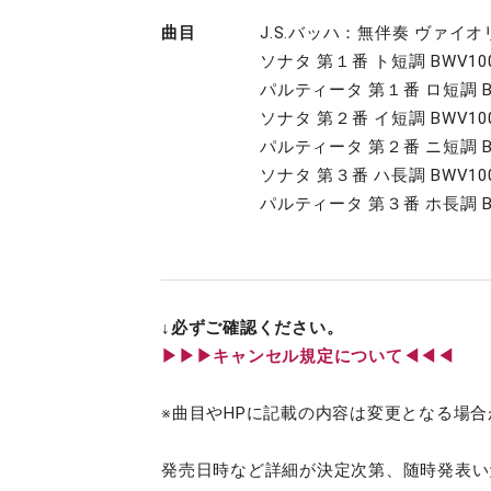
曲目
J.S.バッハ：無伴奏 ヴァ
ソナタ 第１番 ト短調 BWV10
パルティータ 第１番 ロ短調 BW
ソナタ 第２番 イ短調 BWV10
パルティータ 第２番 ニ短調 BW
ソナタ 第３番 ハ長調 BWV10
パルティータ 第３番 ホ長調 BW
↓必ずご確認ください。
▶︎▶︎▶︎キャンセル規定について◀◀◀
※曲目やHPに記載の内容は変更となる場
発売日時など詳細が決定次第、随時発表い