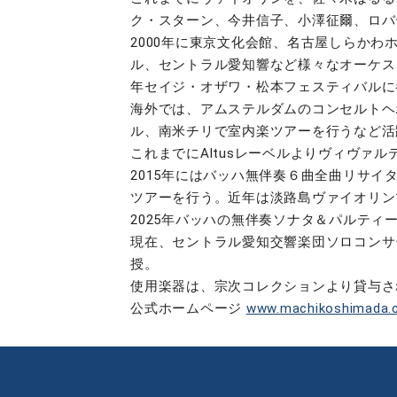
ク・スターン、今井信子、小澤征爾、ロバ
2000年に東京文化会館、名古屋しらか
ル、セントラル愛知響など様々なオーケス
年セイジ・オザワ・松本フェスティバルに
海外では、アムステルダムのコンセルトヘ
ル、南米チリで室内楽ツアーを行うなど活
これまでにAltusレーベルよりヴィヴァル
2015年にはバッハ無伴奏６曲全曲リサイ
ツアーを行う。近年は淡路島ヴァイオリン
2025年バッハの無伴奏ソナタ＆パルティ
現在、セントラル愛知交響楽団ソロコンサ
授。
使用楽器は、宗次コレクションより貸与されて
公式ホームページ
www.machikoshimada.