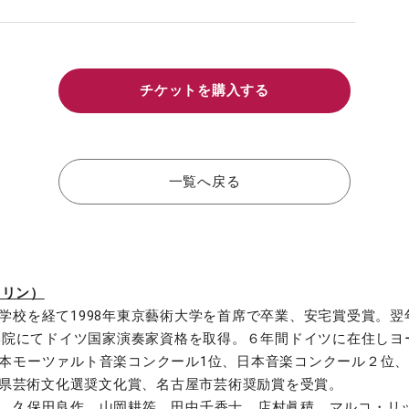
チケットを購入する
一覧へ戻る
イオリン）
等学校を経て1998年東京藝術大学を首席で卒業、安宅賞受賞。
大学院にてドイツ国家演奏家資格を取得。６年間ドイツに在住し
本モーツァルト音楽コンクール1位、日本音楽コンクール２位
知県芸術文化選奨文化賞、名古屋市芸術奨励賞を受賞。
、久保田良作、山岡耕筰、田中千香士、店村眞積、マルコ・リ