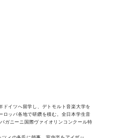
翌年ドイツへ留学し、デトモルト音楽大学を
ヨーロッパ各地で研鑽を積む。全日本学生音
、パガニーニ国際ヴァイオリンコンクール特
ッツィの各氏に師事。室内楽をアイザッ