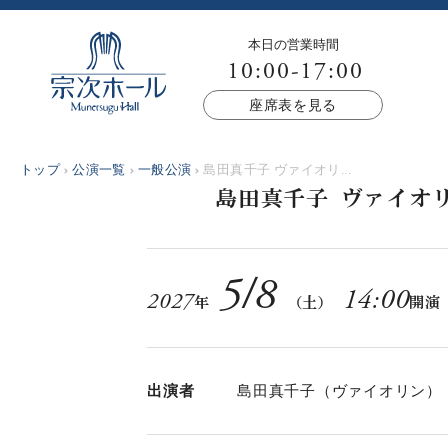
本日の営業時間
10:00-17:00
座席表を見る
トップ
公演一覧
一般公演
島田真千子 ヴァイオリ...
島田真千子 ヴァイオリ
5
/
8
14:00
2027
年
（土）
開
出演者
島田真千子（ヴァイオリン）