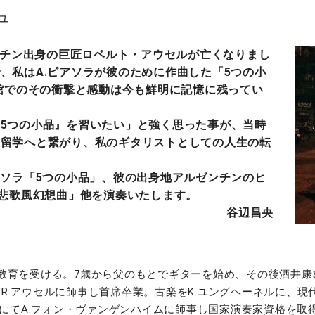
ュ
ンチン出身の巨匠ロベルト・アウセルが亡くなりまし
、私はA.ピアソラが彼のために作曲した「5つの小
会館でのその衝撃と感動は今も鮮明に記憶に残ってい
5つの小品』を習いたい」と強く思った事が、当時
大留学へと繋がり、私のギタリストとしての人生の転
ソラ「5つの小品」、彼の出身地アルゼンチンのヒ
「悲歌風幻想曲」他を演奏いたします。
谷辺昌央
楽教育を受ける。7歳から父のもとでギターを始め、その後酒井
てR.アウセルに師事し首席卒業。古楽をK.ユングヘーネルに、現代
にてA.フォン・ヴァンゲンハイムに師事し国家演奏家資格を取