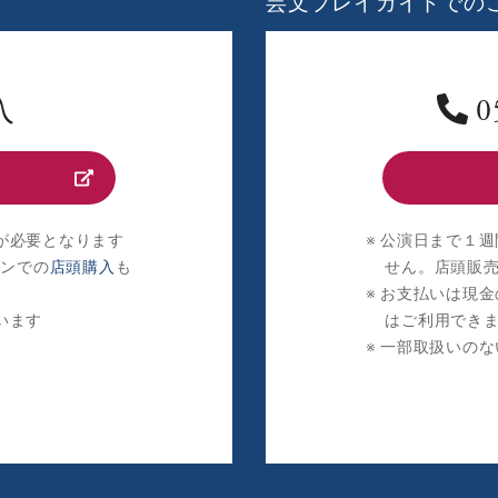
芸文プレイガイドでの
入
0
が必要となります
公演日まで１週
ブンでの
店頭購入
も
せん。店頭販
お支払いは現金
います
はご利用でき
一部取扱いのな