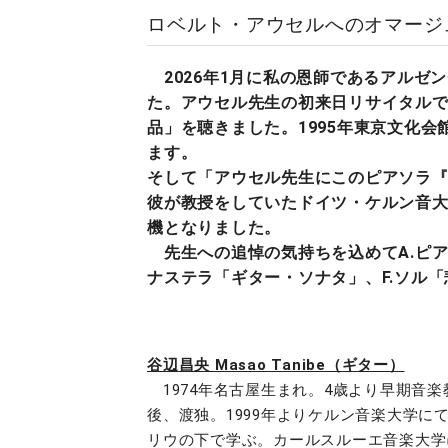
ロベルト・アウセルへのオマージ
2026年1月に私の恩師であるアルゼ
た。アウセル先生の初来日リサイタルで
品」を聴きました。1995年東京文化
ます。
そして「アウセル先生にこのピアソラ『
彼が教授をしていたドイツ・ケルン音
機となりました。
先生への追悼の気持ちを込めてA.ピア
ナステラ「ギター・ソナタ」、F.ソル
谷辺昌央 Masao Tanibe（ギター）
1974年名古屋生まれ。4歳より早期音
後、渡独。1999年よりケルン音楽大学に
リウの下で学ぶ。カールスルーエ音楽大学