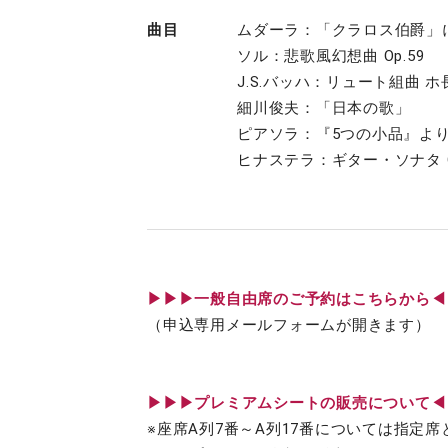
曲目
ムダーラ：「クラロス伯爵」
ソル：悲歌風幻想曲 Op.59
J.S.バッハ：リュート組曲 ホ長
細川俊夫：「日本の歌」
ピアソラ：『5つの小品』よ
ヒナステラ：ギター・ソナタ Op
▶︎▶︎▶︎一般自由席のご予約はこちらから
（申込専用メールフォームが開きます）
▶︎▶︎▶︎プレミアムシートの販売について
※座席A列7番～A列17番については指定