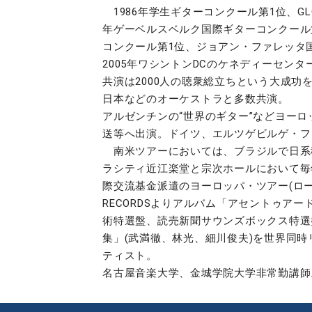
1986年学生ギターコンクール第1位、GL
年ゲーベルスベルク国際ギターコンクール第
コンクール第1位、ジョアン・ファレッタ
2005年ワシントンDCのケネディーセン
共演は2000人の聴衆総立ちという大成
日本などのオーケストラと多数共演。
アルゼンチンの“世界のギター”などヨー
送等へ出演。ドイツ、エルツゲビルゲ・フ
南米ツアーにおいては、ブラジルで日系移
ラシティ近江楽堂と宗次ホールにおいて毎年
際交流基金派遣のヨーロッパ・ツアー(ロー
RECORDSよりアルバム「アセントゥ
術特選盤、読売新聞サウンズボックス特選盤
集」(武満徹、林光、細川俊夫)を世界同
ティスト。
名古屋音楽大学、金城学院大学非常勤講師