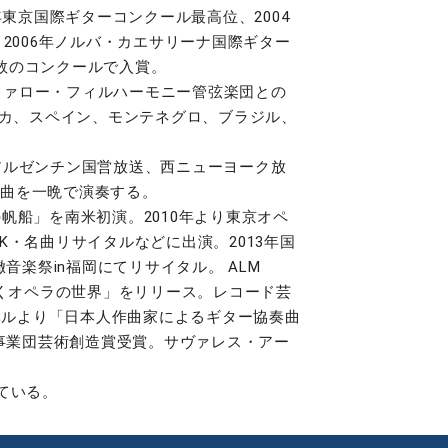
年東京国際ギターコンクール最高位、2004
2006年ノルバ・カエサリーナ国際ギター
数のコンクールで入賞。
ッファロー・フィルハーモニー管弦楽団との
リカ、スペイン、モンテネグロ、ブラジル、
アルゼンチン国営放送、西ニューヨーク放
奏曲を一晩で演奏する。
船」を南米初演。2010年より東京オペ
・名曲リサイタルなどに出演。2013年国
音楽祭in福岡にてリサイタル。 ALM
聴くオペラの世界」をリリース。レコード芸
ーベルより「日本人作曲家によるギター協奏曲
興事業団芸術創造賞受賞。サヴァレス・アー
ている。