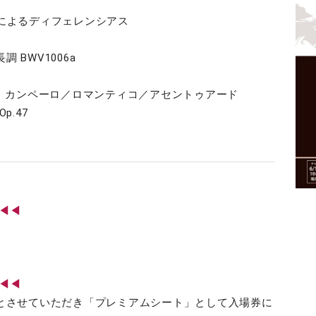
によるディフェレンシアス
調 BWV1006a
り カンペーロ／ロマンティコ／アセントゥアード
.47
◀◀◀
◀◀◀
席とさせていただき「プレミアムシート」として入場券に