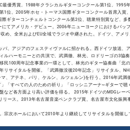
C最優秀賞、1988年クラシカルギターコンクール第1位、1995
1位、2005年ホセ・トーマス国際ギターコンクール首席入賞、
国際ギターコンチェルトコンクール第2位、聴衆特別賞など、多
ターにてアメリカ・デビュー。2006年ニューヨークにおけるバ
功を収め、全米およびEU全域でラジオ中継された。ドイツ、アメ
ロッパ、アジアのフェスティヴァルに招かれる。西ドイツ放送、
ィルハーモニーとの共演で、武満徹、林光、ロドリーゴの3協
民100周年記念事業の一環として、林光のギター協奏曲「北の帆
リサイタルを開催。「武満徹没後20年記念」リサイタル、NHK
マ、アテネ、パリ、ケルン、ルツェルン)を行う。2016年武満徹
アード」「すべての人のための祈り」「ロッシニアーナ~ギターで
など各方面より高い評価を得る。 2015年ドイツのMDGレ
時リリース。2013年名古屋音楽ペンクラブ賞、名古屋市文化振
。宗次ホールにおいて2010年より継続してリサイタルを開催し