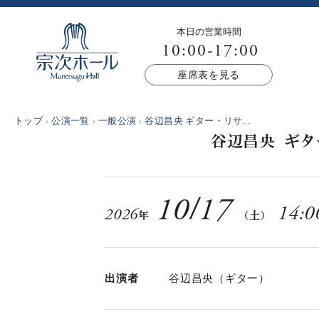
本日の営業時間
10:00-17:00
座席表を見る
トップ
公演一覧
一般公演
谷辺昌央 ギター・リサ...
谷辺昌央 ギタ
10
/
17
14:0
2026
年
（土）
出演者
谷辺昌央（ギター）