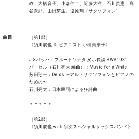
政、大橋音子、小森伸二、近藤大洋、石川貴憲、髙
谷奈那、山田芽生、塩原翔（サクソフォン）
曲目
［第1部］
《須川展也 ＆ ピアニスト 小柳美奈子》
J.Sバッハ：フルートソナタ 変ホ長調 BWV1031
パーセル（石川亮太 編曲）：Music for a While
薮田翔一：Delos 〜アルトサクソフォンとピアノの
ための〜
石川亮太：日本民謡による狂詩曲
＊＊＊＊＊
［第2部］
《須川展也 with 宗次スペシャルサックスバンド》