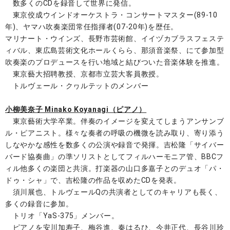
数多くのCDを録音して世界に発信。
東京佼成ウインドオーケストラ・コンサートマスター(89-10
年)、ヤマハ吹奏楽団常任指揮者(07-20年)を歴任。
マリナート・ウインズ、長野市芸術館、イイヅカブラスフェステ
ィバル、東広島芸術文化ホールくらら、那須音楽祭、にて参加型
吹奏楽のプロデュースを行い地域と結びついた音楽体験を推進。
東京藝大招聘教授、京都市立芸大客員教授。
トルヴェール・クヮルテットのメンバー
小柳美奈子 Minako Koyanagi（ピアノ）
東京藝術大学卒業。伴奏のイメージを変えてしまうアンサンブ
ル・ピアニスト。様々な奏者の呼吸の機微を読み取り、寄り添う
しなやかな感性を数多くの公演や録音で発揮。吉松隆「サイバー
バード協奏曲」の準ソリストとしてフィルハーモニア管、BBCフ
ィル他多くの楽団と共演。打楽器の山口多嘉子とのデュオ「パ・
ドゥ・シャ」で、吉松隆の作品を収めたCDを発表。
須川展也、トルヴェールQの共演者としてのキャリアも長く、
多くの録音に参加。
トリオ「YaS-375」メンバー。
ピアノを安川加寿子、梅谷進、秦はるひ、今井正代、長谷川玲