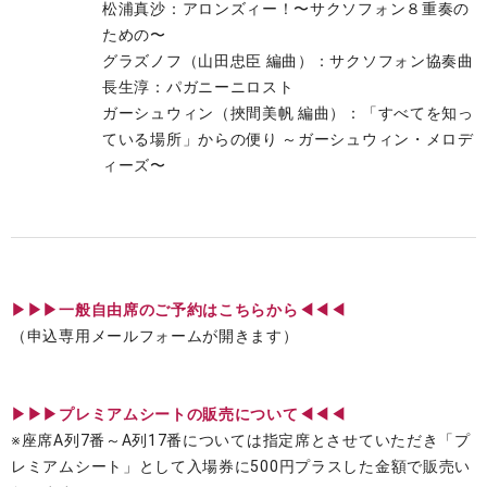
松浦真沙：アロンズィー！〜サクソフォン８重奏の
ための〜
グラズノフ（山田忠臣 編曲）：サクソフォン協奏曲
長生淳：パガニーニロスト
ガーシュウィン（挾間美帆 編曲）：「すべてを知っ
ている場所」からの便り ～ガーシュウィン・メロデ
ィーズ〜
▶︎▶︎▶︎一般自由席のご予約はこちらから◀◀◀
（申込専用メールフォームが開きます）
▶︎▶︎▶︎プレミアムシートの販売について◀◀◀
※座席A列7番～A列17番については指定席とさせていただき「プ
レミアムシート」として入場券に500円プラスした金額で販売い