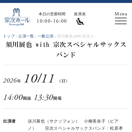
本日の営業時間
座席表
10:00-16:00
トップ
公演一覧
一般公演
須川展也 with 宗次ス...
須川展也 with 宗次スペシャルサックス
バンド
10
/
11
2026
年
（日）
14:00
13:30
開演
開場
出演者
須川展也（サクソフォン） 小柳美奈子（ピア
ノ） 宗次スペシャルサックスバンド：松原孝