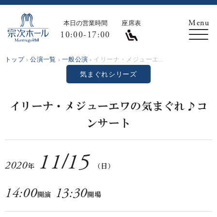
本日の営業時間
座席表
10:00-17:00
トップ
公演一覧
一般公演
イリーナ・メジューエ...
気まぐれシリーズ
イリーナ・メジューエワの気まぐれ♪コ
ンサート
11
/
15
2020
年
（日）
14:00
13:30
開演
開場