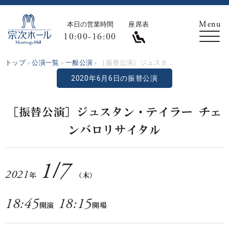
本日の営業時間
座席表
10:00-16:00
トップ
公演一覧
一般公演
［振替公演］ジュスタ...
2020年6月6日の振替公演
［振替公演］ジュスタン・テイラー チェ
ンバロリサイタル
1
/
7
2021
年
（木）
18:45
18:15
開演
開場