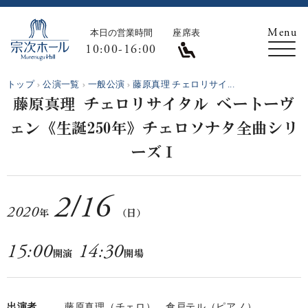
本日の営業時間
座席表
10:00-16:00
トップ
公演一覧
一般公演
藤原真理 チェロリサイ...
藤原真理 チェロリサイタル ベートーヴ
ェン《生誕250年》チェロソナタ全曲シリ
ーズⅠ
2
/
16
2020
年
（日）
15:00
14:30
開演
開場
出演者
藤原真理（チェロ）、倉戸テル（ピアノ）