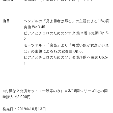
曲目
ヘンデルの『見よ勇者は帰る』の主題による12の変
奏曲 WoO.45
ピアノとチェロのためのソナタ 第２番ト短調 Op.5-
2
モーツァルト「魔笛」より『可愛い娘か女房がいれ
ば』の主題による12の変奏曲 Op.66
ピアノとチェロのためのソナタ 第1番 ヘ長調 Op.5-
1
※お得な２公演セット（一般席のみ）＝3/15同シリーズⅡとの同
時購入で8,000円
発売日：2019年10月13日