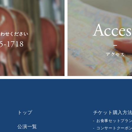
Acces
合わせください
5-1718
アクセス
トップ
チケット購入方
お食事セットプラ
公演一覧
コンサートクーポ