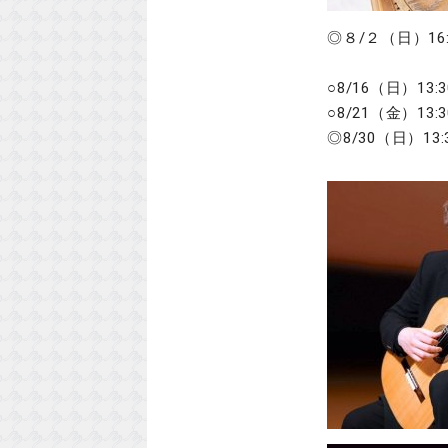
◎８/２（日）1
※第２回
○8/16（日）1
○8/21（金）1
◎8/30（日）1