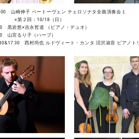
6:00 山崎伸子 ベートーヴェン チェロソナタ全曲演奏会１
：10/18（日）
3:30 黒岩悠×吉永哲道 （ピアノ・デュオ）
3:30 山宮るり子（ハープ）
3:30&17:30 西村尚也 ルドヴィート・カンタ 沼沢淑音 ピアノト