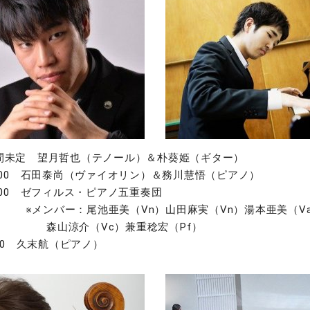
時間未定 望月哲也（テノール）＆朴葵姫（ギター）
18:00 石田泰尚（ヴァイオリン）＆務川慧悟（ピアノ）
5:00 ゼフィルス・ピアノ五重奏団
尾池亜美（Vn）山田麻実（Vn）湯本亜美（Va
（Vc）兼重稔宏（Pf）
3:30 久末航（ピアノ）