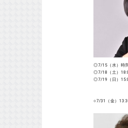
◎7/15（水）
◎7/18（土）
◎7/19（日）1
※メンバー：
森山涼介
○7/31（金）1