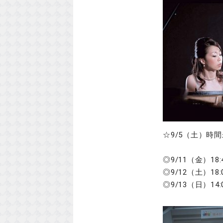
☆9/5（土）時
※メイン
◎9/11（金）1
◎9/12（土）1
◎9/13（日）1