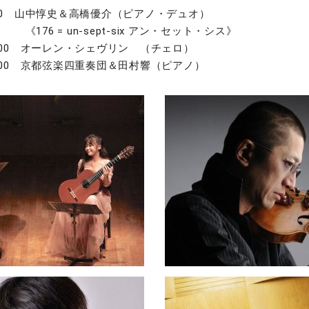
4:00 山中惇史＆高橋優介（ピアノ・デュオ）
un-sept-six アン・セット・シス》
8:00 オーレン・シェヴリン （チェロ）
15:00 京都弦楽四重奏団＆田村響（ピアノ）