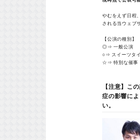
やむをえず日程
される当ウェブ
【公演の種別】
◎⇒ 一般公演
○⇒ スイーツタ
☆⇒ 特別な催事
【注意】
この
症の影響によ
い。