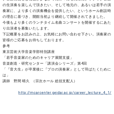
の生演奏を楽しんで頂きたい、そして地元の、あるいは若手の演
奏家に、より多くの演奏機会を提供したい、というホール創設時
の理念に基づき、開館当初より継続して開催されてきました。
今後もより多くのランチタイム名曲コンサートを開催するにあた
り出演者を募集いたします。
下記概要をお読みの上、お気軽にお問い合わせ下さい。演奏家の
皆様のご応募をお待ちしております。
参考
東京芸術大学音楽学部特別講座
「若手音楽家のためのキャリア展開支援」
音楽創造・研究センター「講演会シリーズ」第4回
「『音大生』が卒業後に『プロの演奏家』として羽ばたくために
は」
講師 野間 晴久 （宗次ホール 総括支配人）
http://mcarcenter.geidai.ac.jp/career_lecture_4_1/